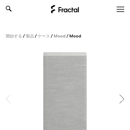
Skip
to
content
開始する
/
製品
/
ケース
/
Mood
/
Mood