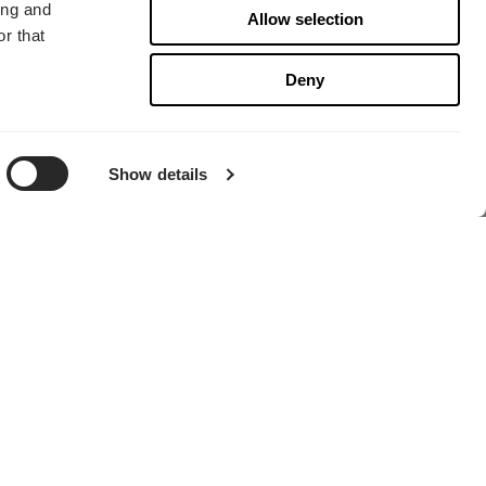
ing and
Allow selection
r that
Deny
代理店を探す
Show details
グローバル本部
Fractal Gaming AB
Victor Hasselblads gata
16A
行