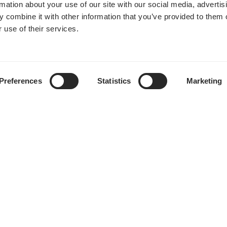
rmation about your use of our site with our social media, advertis
 combine it with other information that you’ve provided to them o
 use of their services.
Preferences
Statistics
Marketing
購入場所
対応製品
ダウンロード
ナレッジベース
サポートチケット発