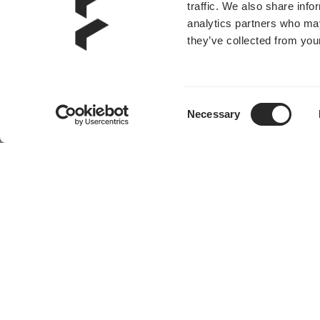
traffic. We also share info
analytics partners who may
they’ve collected from your
Consent
Necessary
Selection
製品
コミュニティ
ケース
チェア
ヘッドセット