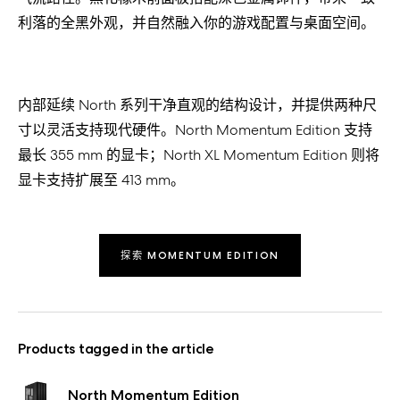
利落的全黑外
观
，并自然融入你的游
戏
配置与桌面空
间
。
内部延
续
North
系列干
净
直
观
的
结
构
设计
，并提供两种尺
寸以灵活支持
现
代硬件
。North Momentum Edition
支持
最
长
355 mm
的
显
卡
；North XL Momentum Edition
则
将
显
卡支持
扩
展至
413 mm。
探索 MOMENTUM EDITION
Products tagged in the article
North Momentum Edition