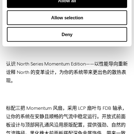
Allow all
Allow selection
Deny
认识
North Series Momentum Edition——
以性能
导
向重新
诠释
North
的
变
革
设计
，
为
你的系
统带
来更出色的散
热
表
现
。
标
配三把
Momentum
风
扇，采用
LCP
扇叶与
FDB
轴
承，
让
你的系
统
在安静且
顺畅
的气流中
稳
定运行。开放式前面
板
设计
与
顶
部网孔通
风
沿用原版配置，提供
强
劲
、自然的
气流路径。黑化橡木前面板搭配深色金属
饰
件，
带
来一致