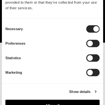
provided to them or that they’ve collected from your use
of their services.
Consent
Necessary
Selection
Preferences
05 Feb, 2026
Statistics
认识 North Series Momentum
Edition
Marketing
Powerful design
Show details