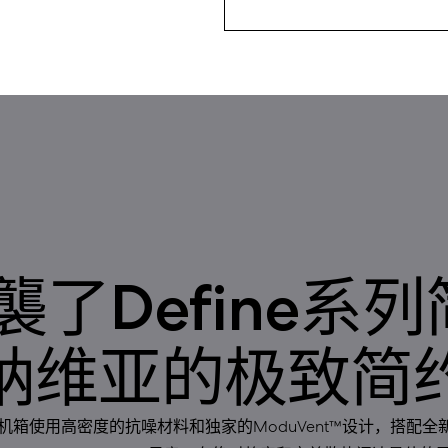
R5承襲了Define
纳维亚的极致简
e R5机箱使用高密度的抗噪材料和独家的ModuVent™设计，搭配全新的F