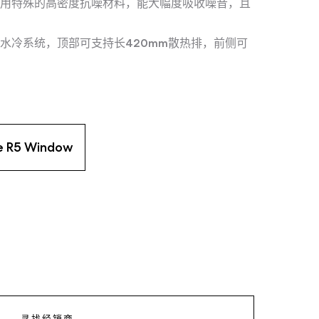
用特殊的高密度抗噪材料，能大幅度吸收噪音，且
水冷系统，顶部可支持长420mm散热排，前侧可
e R5 Window
寻找经销商