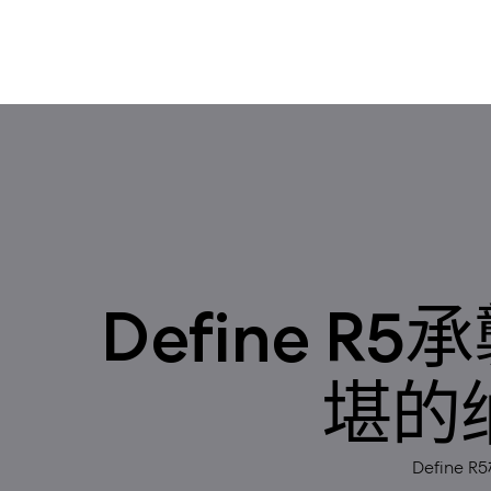
Define 
堪的
Defin