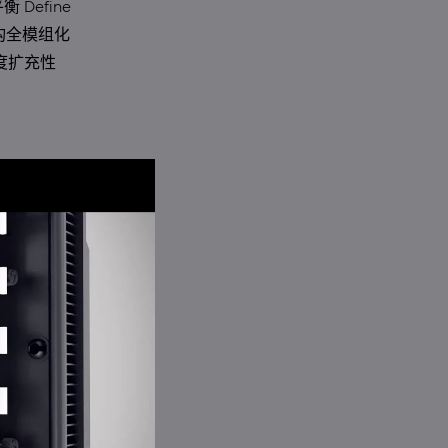
 Define
构全模组化
度扩充性