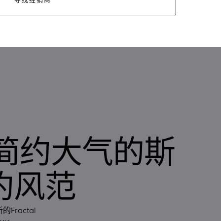
系列简约大气的斯
约风范
ractal