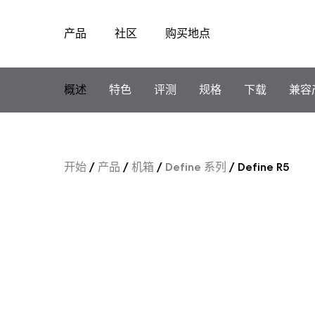
产品
社区
购买地点
Skip
to
content
概述
特色
评测
规格
下载
兼容
开始
/
产品
/
机箱
/
Define 系列
/
Define R5