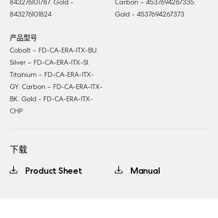
843276101787. Gold -
Carbon – 4537694267335.
843276101824
Gold - 4537694267373
产品型号
Cobalt – FD-CA-ERA-ITX-BU.
Silver – FD-CA-ERA-ITX-SI.
Titanium – FD-CA-ERA-ITX-
GY. Carbon – FD-CA-ERA-ITX-
BK. Gold - FD-CA-ERA-ITX-
CHP
下载
Product Sheet
Manual