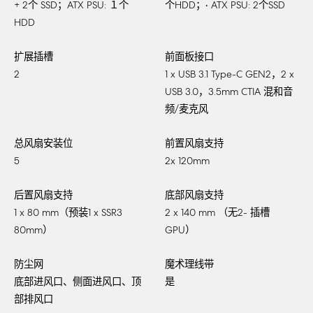
+ 2个 SSD；ATX PSU: １个
个HDD；• ATX PSU: 2个SSD
HDD
扩展插槽
前面板接口
2
1 x USB 3.1 Type-C GEN2，2 x
USB 3.0，3.5mm CTIA 混和音
频/麦克风
总风扇安装位
前置风扇支持
5
2x 120mm
后置风扇支持
底部风扇支持
1 x 80 mm（预装1 x SSR3
2 x 140 mm （无2- 插槽
80mm）
GPU）
防尘网
魔术理线带
底部进风口、侧面进风口、顶
是
部排风口