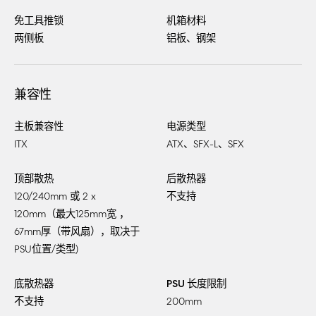
免工具推锁
机箱材料
两侧板
铝板、钢架
兼容性
主板兼容性
电源类型
ITX
ATX、SFX-L、SFX
顶部散热
后散热器
120/240mm 或 2 x
不支持
120mm（最大125mm宽 ，
67mm厚（带风扇），取决于
PSU位置/类型)
底散热器
PSU 长度限制
不支持
200mm