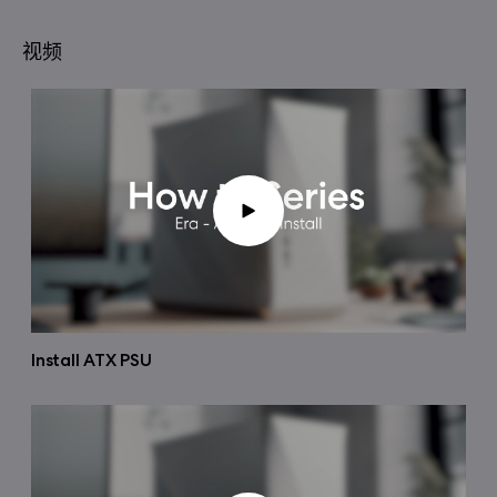
视频
Install ATX PSU