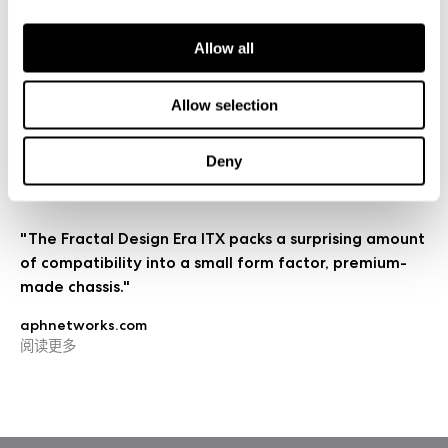
"[E]very facet of the case is just another new thing to
Allow all
appreciate and in that, I am thankful that Fractal
invested the time and effort to create such a
Allow selection
remarkable chassis for the masses."
LanOC
Deny
阅读更多
"The Fractal Design Era ITX packs a surprising amount
of compatibility into a small form factor, premium-
made chassis."
aphnetworks.com
阅读更多