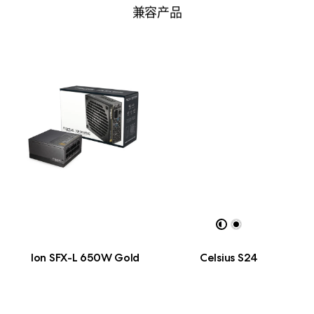
兼容产品
Ion SFX-L 650W Gold
Celsius S24