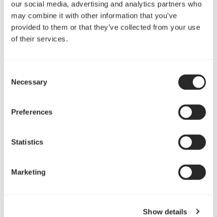
our social media, advertising and analytics partners who
Modders Inc
may combine it with other information that you’ve
阅读更多
provided to them or that they’ve collected from your use
of their services.
"[I]f you can find a Mini ITX motherboard with a fast
enough processor then really there's nothing holding
Consent
you back to create a more powerful beast thanks to
Necessary
Selection
the fact you can insert a dual-slot graphics card[.]"
Guru3d
Preferences
阅读更多
Statistics
"The design is more flexible, than many ITX offerings,
looks phenomenal and offers support for both SFX
and ATX sized power supplies, an uncommon feature
Marketing
for ITX enclosures."
Overclock3d
阅读更多
Show details