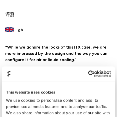
评测
"While we admire the looks of this ITX case, we are
more impressed by the design and the way you can
configure it for air or liquid cooling."
KitGuru
阅读更多
This website uses cookies
"The Era has an elegance to it that is still very rare in
small form factor cases, backed up with a well
We use cookies to personalise content and ads, to
thought out interior, clever construction, excellent
provide social media features and to analyse our traffic.
documentation, and exceptional attention to detail."
We also share information about your use of our site with