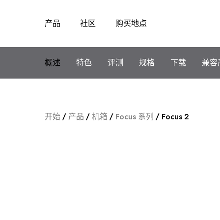
产品
社区
购买地点
Skip
to
content
概述
特色
评测
规格
下载
兼容
开始
/
产品
/
机箱
/
Focus 系列
/
Focus 2