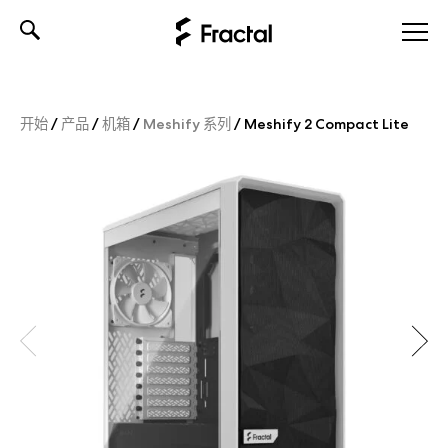
Skip
to
content
开始
/
产品
/
机箱
/
Meshify 系列
/
Meshify 2 Compact Lite