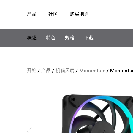
产品
社区
购买地点
Skip
to
content
概述
特色
规格
下载
开始
/
产品
/
机箱风扇
/
Momentum
/
Momentu