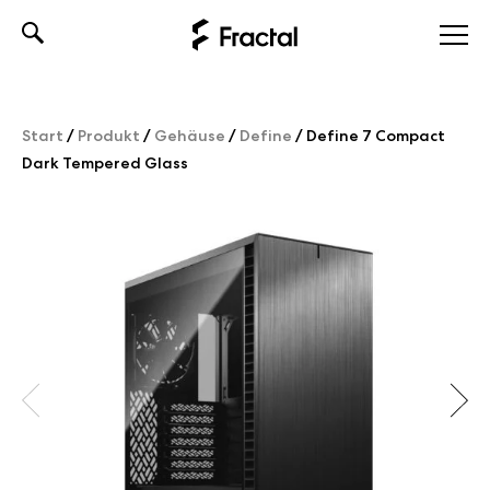
Skip
to
content
Start
/
Produkt
/
Gehäuse
/
Define
/
Define 7 Compact
Dark Tempered Glass