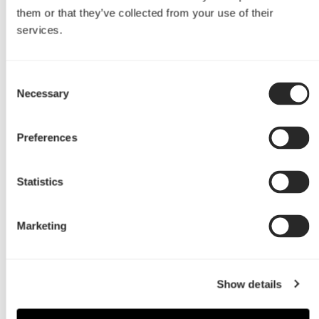
them or that they’ve collected from your use of their
services.
Consent
Necessary
Selection
Preferences
Statistics
Das Torrent wurde entwickelt, um Nutzern
Marketing
maximales Kühlpotential zu bieten. Durch das
brandneue Layout für Komponenten, das offene
Gitter-Design der Front und fünf im
Show details
Lieferumfang enthaltene Lüfter – davon zwei