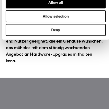
180 x 38 mm Dynamic PWM oder Prisma RGB
Allow all
Lüfter für maximale Kühlleistung bei
kontrollierbarer Geräuschentwicklung – sticht
Allow selection
das Torrent aus der Masse heraus. Mit seiner
unerreichten Kühlleistung (egal ob Luft- oder
Deny
Wasserkühlung) ist das Torrent ideal für High-
end Nutzer geeignet, die ein Gehäuse wünschen,
das mühelos mit dem ständig wachsenden
Angebot an Hardware-Upgrades mithalten
kann.