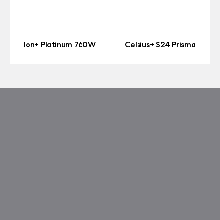
Ion+ Platinum 760W
Celsius+ S24 Prisma