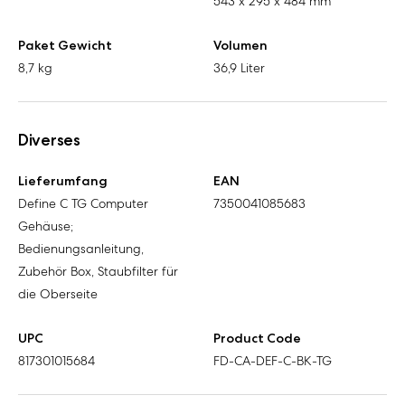
543 x 295 x 484 mm
Paket Gewicht
Volumen
8,7 kg
36,9 Liter
Diverses
Lieferumfang
EAN
Define C TG Computer
7350041085683
Gehäuse;
Bedienungsanleitung,
Zubehör Box, Staubfilter für
die Oberseite
UPC
Product Code
817301015684
FD-CA-DEF-C-BK-TG