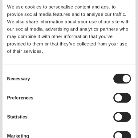
We use cookies to personalise content and ads, to
provide social media features and to analyse our traffic.
We also share information about your use of our site with
our social media, advertising and analytics partners who
may combine it with other information that you’ve
provided to them or that they’ve collected from your use
of their services.
Consent
Necessary
Selection
Intelligentes Layout und hohe
Funktionalität
Preferences
Das offene Design erlaubt einen ununterbrochenen
Statistics
Luftstrom von der Front bis zur Rückseite und garantiert
selbst unter Hochleistung eine optimale Kühlung bei
extrem leisem Betrieb
Marketing