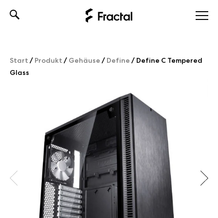
Skip
to
content
Start
/
Produkt
/
Gehäuse
/
Define
/
Define C Tempered
Glass