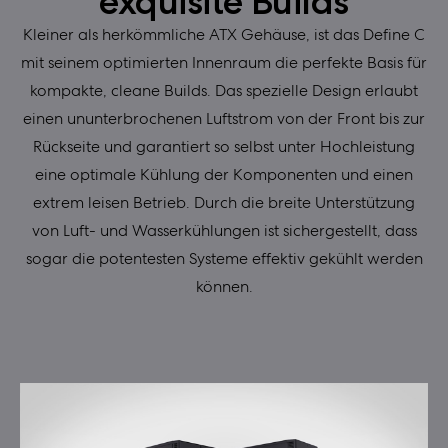
exquisite Builds
Kleiner als herkömmliche ATX Gehäuse, ist das Define C
mit seinem optimierten Innenraum die perfekte Basis für
kompakte, cleane Builds. Das spezielle Design erlaubt
einen ununterbrochenen Luftstrom von der Front bis zur
Rückseite und garantiert so selbst unter Hochleistung
eine optimale Kühlung der Komponenten und einen
extrem leisen Betrieb. Durch die breite Unterstützung
von Luft- und Wasserkühlungen ist sichergestellt, dass
sogar die potentesten Systeme effektiv gekühlt werden
können.