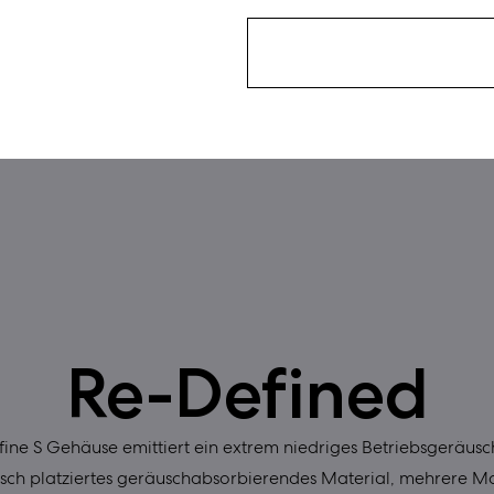
Re-Defined
fine S Gehäuse emittiert ein extrem niedriges Betriebsgeräusc
isch platziertes geräuschabsorbierendes Material, mehrere 