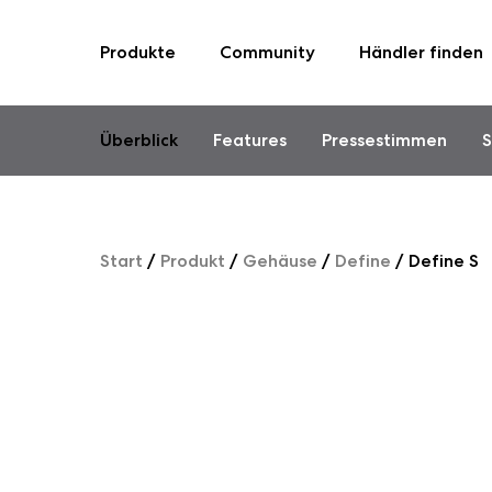
Produkte
Community
Händler finden
Skip
to
content
Überblick
Features
Pressestimmen
S
Start
/
Produkt
/
Gehäuse
/
Define
/
Define S