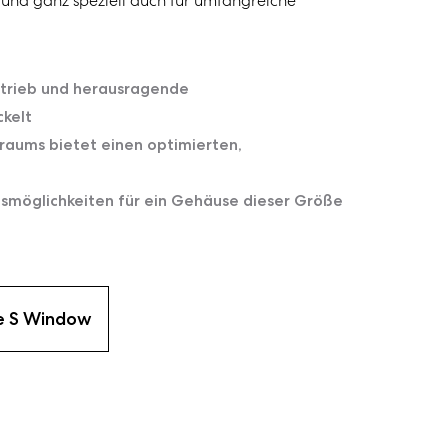
- und ganz speziell auch für umfangreiche
etrieb und herausragende
kelt
raums bietet einen optimierten,
möglichkeiten für ein Gehäuse dieser Größe
e S Window