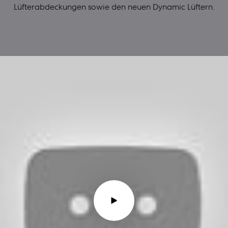
Lüfterabdeckungen sowie den neuen Dynamic Lüftern.