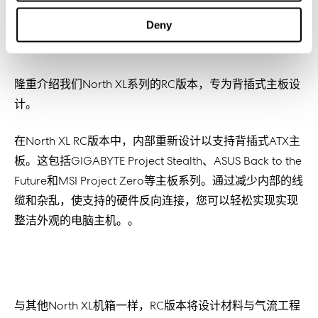
Deny
隆重
介
绍
我
们
North XL
系列
的
RC
版本，
专为
背插式
主板
设
计
。
在North XL RC版本中，内部重新
设计
以
支持背插式
ATX主
板。
这
包括GIGABYTE Project Stealth、ASUS Back to the
Future和MSI Project Zero等主板系列。
通
过减
少
内部
的
线
缆
和
杂
乱，
使支持的硬件反向连接
，
您
可以
轻
松
实现
实现
整
洁
外观的电脑主机。
。
与其他
North XL
机箱一
样
，RC
版本将
设计
材料与气流工程