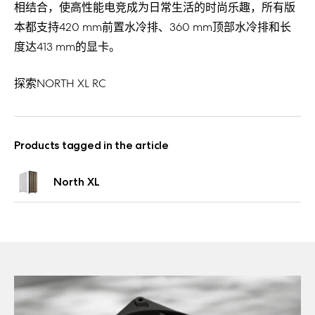
相
结
合，使
高
性能
电竞
成
为
日常
生活的
时
尚
乐趣，
所有版
本都支持
420 mm
前置
水冷排
、360 mm
顶
部水冷排
和
长
度
达
413 mm
的
显卡
。
探索
NORTH XL RC
Products tagged in the article
North XL