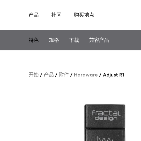
产品
社区
购买地点
Skip
to
content
特色
规格
下载
兼容产品
开始
/
产品
/
附件
/
Hardware
/
Adjust R1