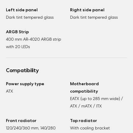
Left side panel
Right side panel
Dark tint tempered glass
Dark tint tempered glass
ARGB Strip
400 mm AR-4020 ARGB strip
with 20 LEDs
Compatibility
Power supply type
Motherboard
ATX
compatibility
EATX (up to 285 mm wide) /
ATX / mATX / ITX
Front radiator
Top radiator
120/240/360 mm, 140/280
With cooling bracket