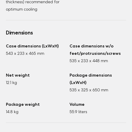
thickness) recommended for
optimum cooling
Dimensions
Case dimensions (LxWxH)
Case dimensions w/o
543 x 233 x 465 mm
feet/protrusions/screws
535 x 233 x 448 mm
Net weight
Package dimensions
12.1 kg
(LxWxH)
535 x 325 x 650 mm
Package weight
Volume
14.8 kg
55.9 liters