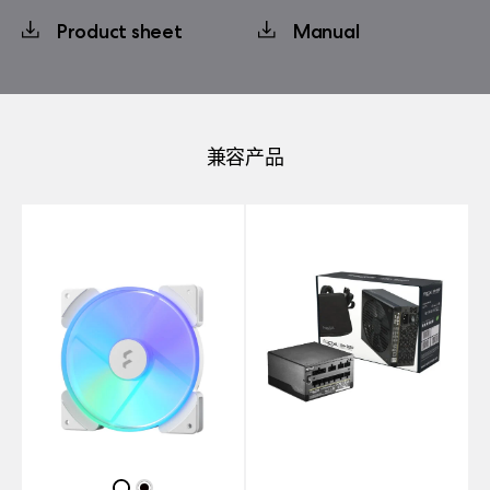
Product sheet
Manual
兼容产品