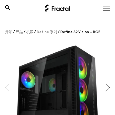
Skip
to
content
开始
/
产品
/
机箱
/
Define 系列
/
Define S2 Vision – RGB