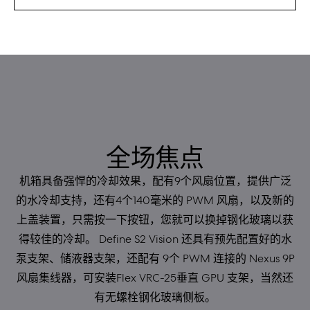
全场焦点
机箱具备强悍的冷却效果，配有9个风扇位置，提供广泛
的水冷却支持，还有4个140毫米的 PWM 风扇，以及新的
上盖装置，只需按一下按钮，您就可以换掉钢化玻璃以获
得较佳的冷却。 Define S2 Vision 还具有预先配置好的水
泵支架、储液器支架，还配有 9个 PWM 连接的 Nexus 9P
风扇集线器，可安装Flex VRC-25垂直 GPU 支架，当然还
有无螺栓钢化玻璃侧板。