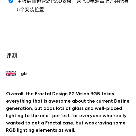
主板后面包含2个SSD支架，含PSU电源罩上方共配有
5个安装位置
评测
Overall, the Fractal Design S2 Vision RGB takes
everything that is awesome about the current Define
generation, but adds lots of glass and well-placed
lighting to the mix—perfect for everyone who really
wanted to get a Fractal case, but was craving some
RGB lighting elements as well.