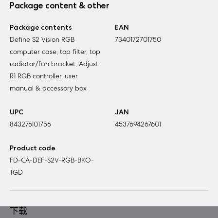
Package content & other
Package contents
EAN
Define S2 Vision RGB
7340172701750
computer case, top filter, top
radiator/fan bracket, Adjust
R1 RGB controller, user
manual & accessory box
UPC
JAN
843276101756
4537694267601
Product code
FD-CA-DEF-S2V-RGB-BKO-
TGD
下载