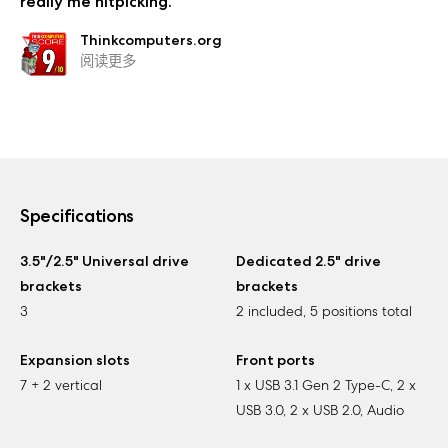
really me nitpicking.
Thinkcomputers.org
阅读更多
Specifications
3.5"/2.5" Universal drive
Dedicated 2.5" drive
brackets
brackets
3
2 included, 5 positions total
Expansion slots
Front ports
7 + 2 vertical
1 x USB 3.1 Gen 2 Type-C, 2 x
USB 3.0, 2 x USB 2.0, Audio