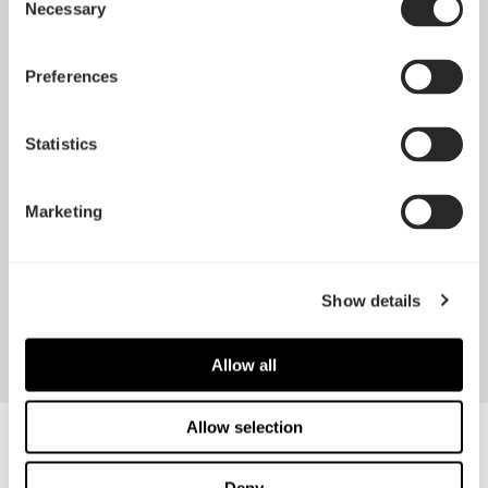
强大的冷却支持
Necessary
Selection
通过可调整的水泵/水箱支架以及顶部和前部360 mm散
Preferences
热器以及底座240 mm的支援性，实现最狂野的开放式水
冷。
Statistics
全长电源罩有助于隐藏多余的线路，从而实现简洁的
内部空间
Marketing
易于清洁的防尘网，可从前方抽取
可以拆下PSU护罩前盖，安装更大的前散热器或者用
于安装水泵、储液器或更多的SSD
Show details
Allow all
Allow selection