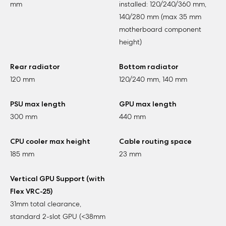
mm
installed: 120/240/360 mm,
140/280 mm (max 35 mm
motherboard component
height)
Rear radiator
Bottom radiator
120 mm
120/240 mm, 140 mm
PSU max length
GPU max length
300 mm
440 mm
CPU cooler max height
Cable routing space
185 mm
23 mm
Vertical GPU Support (with
Flex VRC-25)
31mm total clearance,
standard 2-slot GPU (<38mm