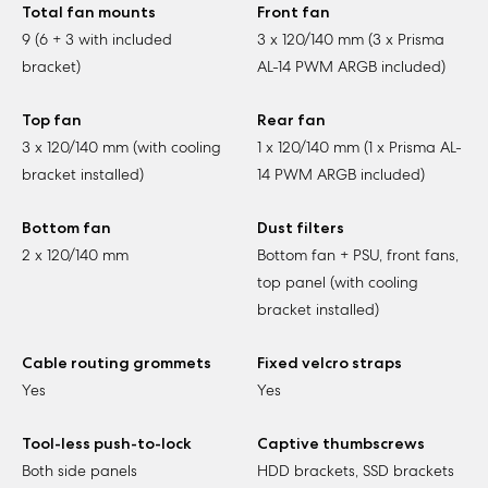
Total fan mounts
Front fan
9 (6 + 3 with included
3 x 120/140 mm (3 x Prisma
bracket)
AL-14 PWM ARGB included)
Top fan
Rear fan
3 x 120/140 mm (with cooling
1 x 120/140 mm (1 x Prisma AL-
bracket installed)
14 PWM ARGB included)
Bottom fan
Dust filters
2 x 120/140 mm
Bottom fan + PSU, front fans,
top panel (with cooling
bracket installed)
Cable routing grommets
Fixed velcro straps
Yes
Yes
Tool-less push-to-lock
Captive thumbscrews
Both side panels
HDD brackets, SSD brackets