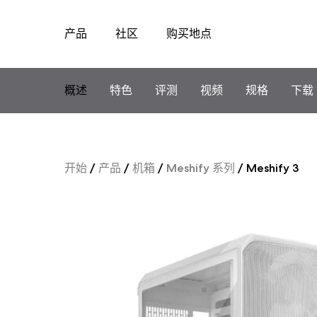
产品
社区
购买地点
Skip
to
content
概述
特色
评测
视频
规格
下载
开始
/
产品
/
机箱
/
Meshify 系列
/
Meshify 3