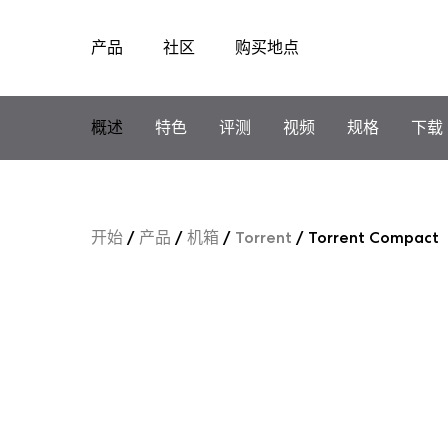
产品
社区
购买地点
Skip
to
content
概述
特色
评测
视频
规格
下载
开始
/
产品
/
机箱
/
Torrent
/
Torrent Compact