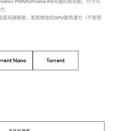
毫米Dynamic PWM和Prisma RG风扇的高效能、尺寸与
力
大底部风扇框架，发挥绝佳的GPU散热潜力（不使用
rrent Nano
Torrent
寻找经销商