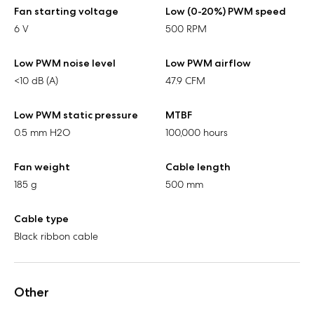
Fan starting voltage
Low (0-20%) PWM speed
6 V
500 RPM
Low PWM noise level
Low PWM airflow
<10 dB (A)
47.9 CFM
Low PWM static pressure
MTBF
0.5 mm H2O
100,000 hours
Fan weight
Cable length
185 g
500 mm
Cable type
Black ribbon cable
Other