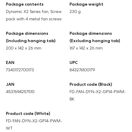
Package contents
Package weight
Dynamic X2 Series fan, Screw
230 g
pack with 4 metal fan screws
Package dimensions
Package dimensions
(Including hanging tab)
(Excluding hanging tab)
200 x 142 x 26 mm
167 x 142 x 26 mm
EAN
UPC
7340172700173
843276100179
JAN
Product code (Black)
4537694257510
FD-FAN-DYN-X2-GP14-PWM-
BK
Product code (White)
FD-FAN-DYN-X2-GP14-PWM-
WT