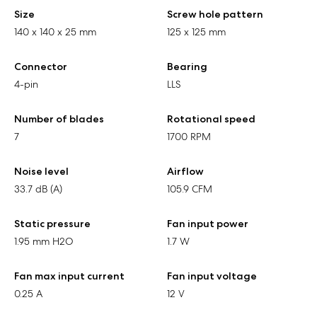
Size
Screw hole pattern
140 x 140 x 25 mm
125 x 125 mm
Connector
Bearing
4-pin
LLS
Number of blades
Rotational speed
7
1700 RPM
Noise level
Airflow
33.7 dB (A)
105.9 CFM
Static pressure
Fan input power
1.95 mm H2O
1.7 W
Fan max input current
Fan input voltage
0.25 A
12 V