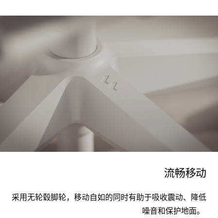
流畅移动
采用
无轮毂脚轮，移动自如的同时
有助于吸收
震动
、
降低
噪音
和保护地面。