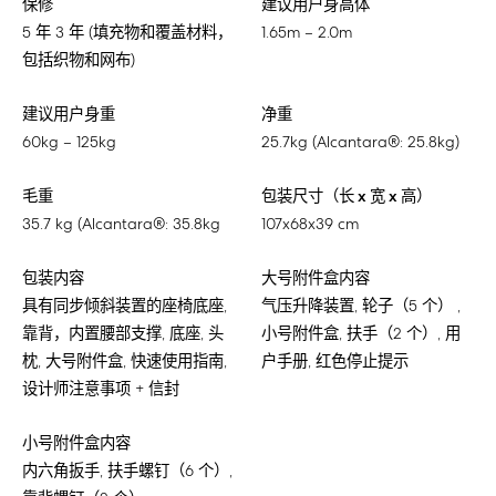
保修
建议用户身高体
5 年 3 年 (填充物和覆盖材料，
1.65m – 2.0m
包括织物和网布)
建议用户身重
净重
60kg – 125kg
25.7kg (Alcantara®: 25.8kg)
毛重
包装尺寸（长 x 宽 x 高）
35.7 kg (Alcantara®: 35.8kg
107x68x39 cm
包装内容
大号附件盒内容
具有同步倾斜装置的座椅底座,
气压升降装置, 轮子（5 个） ,
靠背，内置腰部支撑, 底座, 头
小号附件盒, 扶手（2 个）, 用
枕, 大号附件盒, 快速使用指南,
户手册, 红色停止提示
设计师注意事项 + 信封
小号附件盒内容
内六角扳手, 扶手螺钉（6 个）,