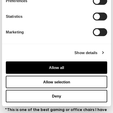
Preferences
评测
Video reviews
Statistics
Marketing
Awarded "Best Gaming / Office Chair" 2025
Show details
EHA Awards 2025
阅读更多
Allow all
Awarded iF Design Award for Product Design 2025
Allow selection
iF Design Award
阅读更多
Deny
"This is one of the best gaming or office chairs I have