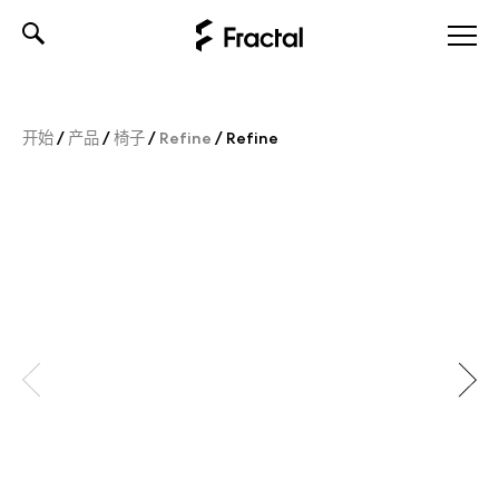
Skip
to
content
开始
/
产品
/
椅子
/
Refine
/
Refine