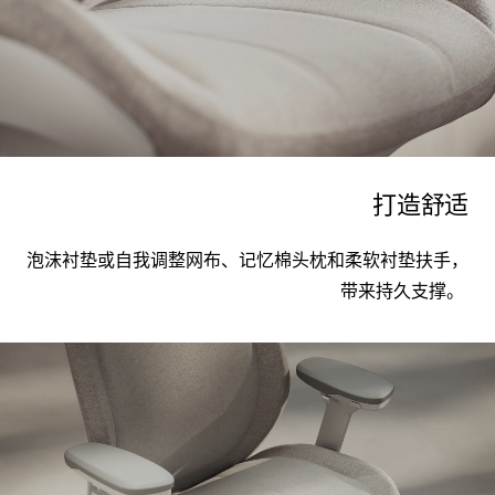
打造舒适
泡沫衬垫或自我调整网布、
记忆棉
头枕和柔软衬垫扶手，
带来持久支撑。