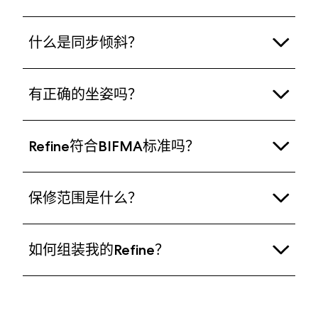
Refine专为那些寻求办公椅人体工学和时尚游戏椅设
什么是同步倾斜？
计的人提供持久的舒适感。我们推荐Refine给身高在
1.65米（5英尺2英寸）— 2.0米（6英尺6英寸）之
许多游戏椅使用一种机制，在倾斜时只有靠背移动，
间，体重在60公斤（132磅/9.45英石）— 125公斤
有正确的坐姿吗？
或者靠背和座椅独立移动。这可能会在椅子后倾时产
（275磅/19.6英石）之间的人使用。
生不舒服的间隙和尴尬的身体姿势。Refine的同步倾
找到符合人体工学的坐姿是因人而异的。Refine设计
斜机制允许座椅和靠背与您身体的自然运动同步移
Refine符合BIFMA标准吗？
为在您坐着时为您的身体提供充足的支持，并为您提
动，在整个倾斜过程中提供人体工学支持和舒适感。
供多种调节功能，以便您找到最舒适的姿势。
是的，Refine经过严格测试，符合安全性、耐用性和
保修范围是什么？
性能要求，并符合Bifma X5.1标准。Refine还符合
EN1335-1标准。
我们提供5年保修期，适用于椅子的机械部件，软部
如何组装我的Refine？
件（如：座椅、腰部支撑垫、扶手和头枕）提供3年
保修期。如果您需要任何支持，请联系我们的客户支
只需五个简单步骤。您可以按照包装内附带的快速入
持团队，他们会很乐意为您提供帮助：
门指南进行操作，或观看此处的视频:
https://support.fractal-design.com