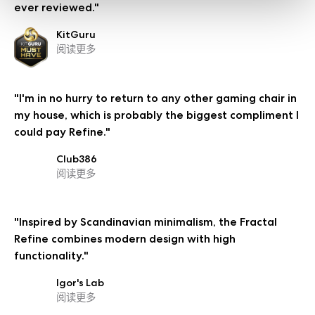
ever reviewed."
KitGuru
阅读更多
"I'm in no hurry to return to any other gaming chair in
my house, which is probably the biggest compliment I
could pay Refine."
Club386
阅读更多
"Inspired by Scandinavian minimalism, the Fractal
Refine combines modern design with high
functionality."
Igor's Lab
阅读更多