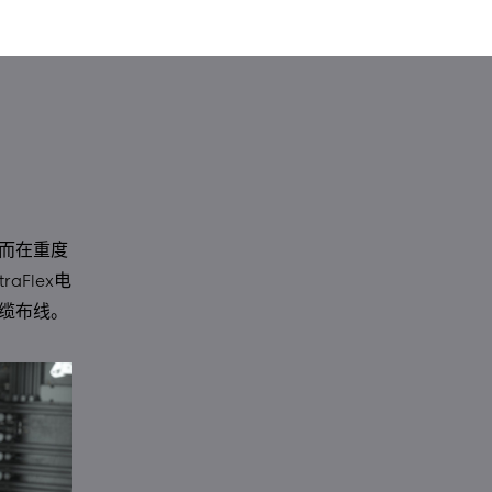
而在重度
Flex电
缆布线。