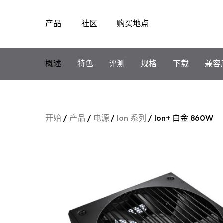
产品
社区
购买地点
Skip
to
content
概述
特色
评测
规格
下载
兼容
开始
/
产品
/
电源
/
Ion 系列
/
Ion+ 白金 860W