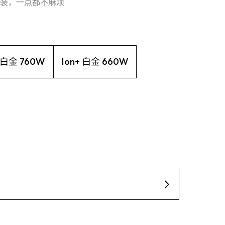
装，一点都不麻烦
+ 白金 760W
Ion+ 白金 660W