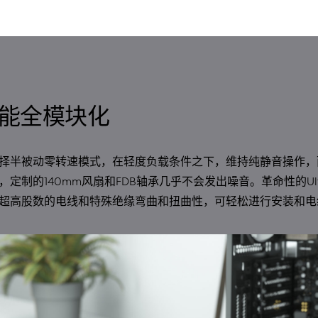
TMALL
VIEW MORE
能全模块化
择半被动零转速模式，在轻度负载条件之下，维持纯静音操作，
定制的140mm风扇和FDB轴承几乎不会发出噪音。革命性的Ultra
超高股数的电线和特殊绝缘弯曲和扭曲性，可轻松进行安装和电