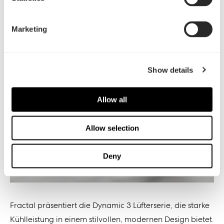
Fractal veröffentlicht die
Dynamic 3 Lüfter
Marketing
Cooling in motion
Show details
Allow all
Allow selection
Deny
Fractal präsentiert die Dynamic 3 Lüfterserie, die starke
Kühlleistung in einem stilvollen, modernen Design bietet.