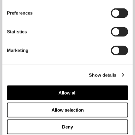
Materialstärke Glas
Werkzeugloser Push-to-
Preferences
3 mm
lock Verschluss
ja
Statistics
Gewicht Seitenteil
SKU
2,2 kg
FD-A-SIDE-002
Marketing
EAN
UPC
7340172702481
843276102487
Show details
JAN
4537694277174
Allow all
Allow selection
Gewicht Seitenteil
Deny
Tempered Glass Seitenteil