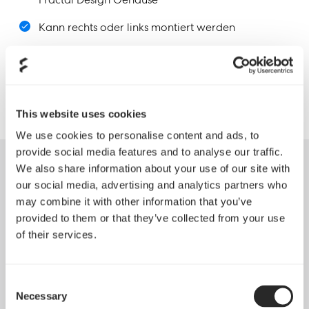
Kann rechts oder links montiert werden
Schwarzer Rahmen mit dunkel getöntem
Tempered Glass
This website uses cookies
We use cookies to personalise content and ads, to
provide social media features and to analyse our traffic.
We also share information about your use of our site with
Spezifikationen
our social media, advertising and analytics partners who
may combine it with other information that you’ve
Abmessung Seitenteil
Farbe
provided to them or that they’ve collected from your use
(BxH)
Schwarz
of their services.
559 x 28 x 523 mm
Tönung
Durchlässigkeit
Consent
Dunkel
~20%
Necessary
Selection