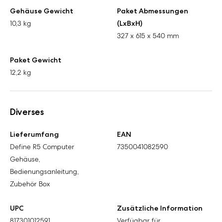
Gehäuse Gewicht
Paket Abmessungen
10,3 kg
(LxBxH)
327 x 615 x 540 mm
Paket Gewicht
12,2 kg
Diverses
Lieferumfang
EAN
Define R5 Computer
7350041082590
Gehäuse,
Bedienungsanleitung,
Zubehör Box
UPC
Zusätzliche Information
817301012591
Verfügbar für