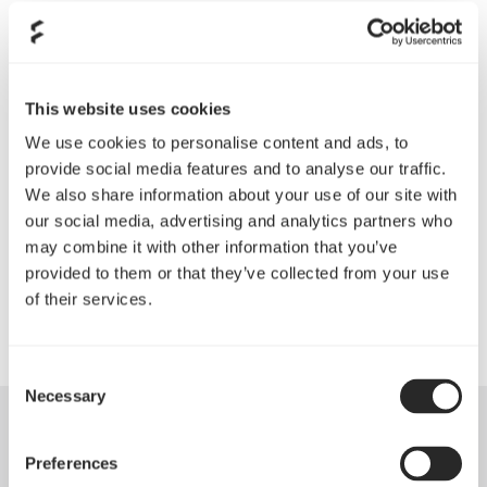
Mainboardträger, die Installation und Ausbau
ohne Werkzeug erlauben
Das Festplattenkäfigsystem kann bis zu acht 3,5
This website uses cookies
oder 2,5-Zoll-Festplatten aufnehmen und ist
We use cookies to personalise content and ads, to
flexibel wie noch nie
provide social media features and to analyse our traffic.
Einfacher Ausbau des 5,25-Zoll-Käfigs für mehr
We also share information about your use of our site with
Platz im Inneren, dadurch entsteht entweder: eine
our social media, advertising and analytics partners who
may combine it with other information that you’ve
bessere Luftzirkulation oder Platz für die Montage
provided to them or that they’ve collected from your use
weiterer Komponenten
of their services.
Consent
Necessary
Selection
Pressestimmen
Preferences