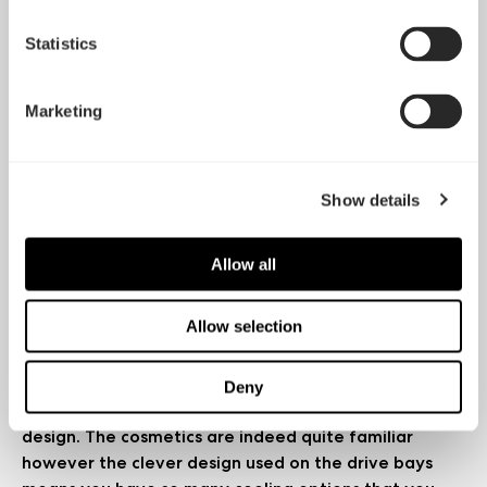
Statistics
"There's also of course the argument of “if it ain't
Marketing
broke, don't fix it”, and given the success of the
Define series thus far Fractal would arguably have
been unwise to mess with the design too much. In
Show details
summary, the Define R5 is reliably good, and that's
hardly a complaint – this is still the case get if you're
gunning for low noise and minimalist looks"
Allow all
Bit-Tech
Read the full review
Allow selection
"Starting from a position that the R5 looked like a
Deny
refreshed R4, I came to be won over by this new
design. The cosmetics are indeed quite familiar
however the clever design used on the drive bays