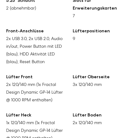
5.25” Schacht
Slots für
2 (abnehmbar)
Erweiterungskarten
7
Front-Anschlüsse
Lüfterpositionen
2x USB 3.0, 2x USB 2.0, Audio
9
in/out, Power Button mit LED
(blau), HDD Aktivität LED
(blau), Reset Button
Lüfter Front
Lüfter Oberseite
2x 120/140 mm (1x Fractal
3x 120/140 mm
Design Dynamic GP-14 Lüfter
@ 1000 RPM enthalten)
Lüfter Heck
Lüfter Boden
1x 120/140 mm (1x Fractal
2x 120/140 mm
Design Dynamic GP-14 Lüfter