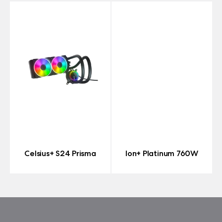
Celsius+ S24 Prisma
Ion+ Platinum 760W