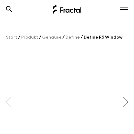
Skip
to
content
Start
/
Produkt
/
Gehäuse
/
Define
/
Define R5 Window