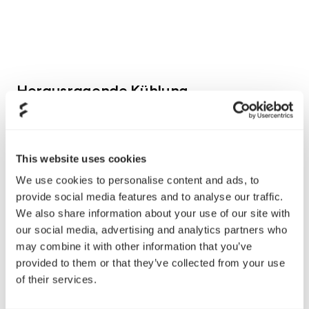
Herausragende Kühlung
Herausragende Kühlung mit Platz für neun Lüfter und
360mm Radiatoren in der Front und an der Oberseite,
sowie 240mm Radiator am Gehäuseboden
This website uses cookies
We use cookies to personalise content and ads, to
Netzteilabdeckung verbirgt Kabel für einen
provide social media features and to analyse our traffic.
aufgeräumten Innenraum
We also share information about your use of our site with
our social media, advertising and analytics partners who
Einfach zu reinigende Staubfilter mit bequemem
may combine it with other information that you’ve
Zugriff von vorne
provided to them or that they’ve collected from your use
Einsatz an der Frontseite der Netzteilabdeckung
of their services.
kann herausgenommen werden, um mehr Platz für