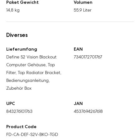
Paket Gewicht
Volumen
14,8 kg
55,9 Liter
Diverses
Lieferumfang
EAN
Define S2 Vision Blackout
7340172701767
Computer Gehäuse, Top
Filter, Top Radiator Bracket,
Bedienungsanleitung,
Zubehör Box
UPC
JAN
843276101763
4537694267618
Product Code
FD-CA-DEF-S2V-BKO-TGD