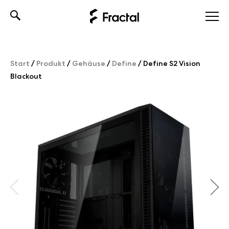
Skip
to
content
Start
/
Produkt
/
Gehäuse
/
Define
/
Define S2 Vision
Blackout