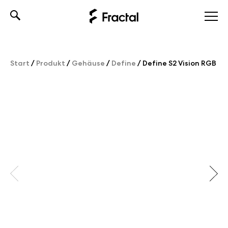
Skip
to
content
Start
/
Produkt
/
Gehäuse
/
Define
/
Define S2 Vision RGB