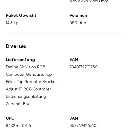
535 x 325 x 650 mm
Paket Gewicht
Volumen
14,8 kg
55,9 Liter
Diverses
Lieferumfang
EAN
Define S2 Vision RGB
7340172701750
Computer Gehäuse, Top
Filter, Top Radiator Bracket,
Adjust R1 RGB Controller,
Bedienungsanleitung,
Zubehör Box
UPC
JAN
843276101756
4537694267601