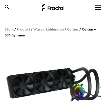
Skip
to
content
Start
/
Produkt
/
Wasserkühlungen
/
Celsius
/
Celsius+
S36 Dynamic