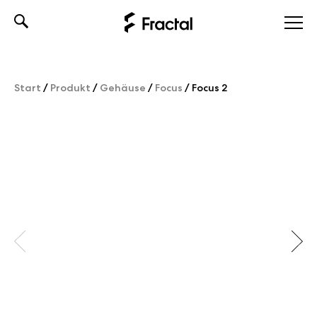
Skip
to
content
Start
/
Produkt
/
Gehäuse
/
Focus
/
Focus 2