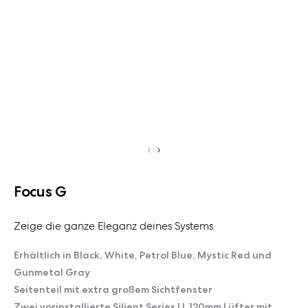
‹
›
Focus G
Zeige die ganze Eleganz deines Systems
Erhältlich in Black, White, Petrol Blue, Mystic Red und
Gunmetal Gray
Seitenteil mit extra großem Sichtfenster
Zwei vorinstallierte Silient Series LL 120mm Lüfter mit