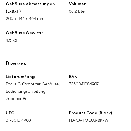
Gehäuse Abmessungen
Volumen
(LxBxH)
38,2 Liter
205 x 444 x 464 mm
Gehäuse Gewicht
4,5 kg
Diverses
Lieferumfang
EAN
Focus G Computer Gehäuse,
7350041084907
Bedienungsanleitung,
Zubehör Box
UPC
Product Code (Black)
817301014908
FD-CA-FOCUS-BK-W