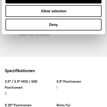
integrators. Two 120 mm fans in the front are great
for a case of this price point, and the spacious, no-
Allow selection
frills but functional assembly process really allows
you to warm up to the chassis."
Deny
Techpowerup.com
Read the full review
Spezifikationen
3.5" / 2.5" HDD / SSD
2,5" Positionen
Positionen
1
2
5.25" Positionen
Slots für