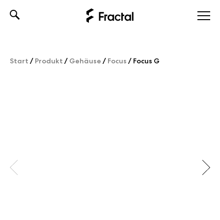
Skip
to
content
Start
/
Produkt
/
Gehäuse
/
Focus
/
Focus G