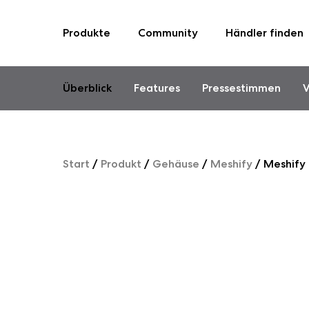
Produkte
Community
Händler finden
Skip
to
content
Überblick
Features
Pressestimmen
V
Start
/
Produkt
/
Gehäuse
/
Meshify
/
Meshify