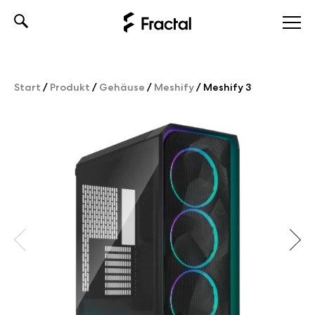
Skip
to
content
Start
/
Produkt
/
Gehäuse
/
Meshify
/
Meshify 3