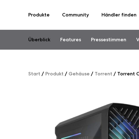
Produkte
Community
Händler finden
Skip
to
content
Überblick
Features
Pressestimmen
V
Start
/
Produkt
/
Gehäuse
/
Torrent
/
Torrent