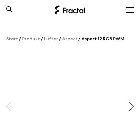
Skip
to
content
Start
/
Produkt
/
Lüfter
/
Aspect
/
Aspect 12 RGB PWM