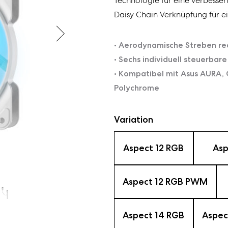
Technologie für eine verbessert
Daisy Chain Verknüpfung für 
• Aerodynamische Streben re
• Sechs individuell steuerbar
• Kompatibel mit Asus AURA, 
Polychrome
Variation
Aspect 12 RGB
Asp
Aspect 12 RGB PWM
Aspect 14 RGB
Aspec