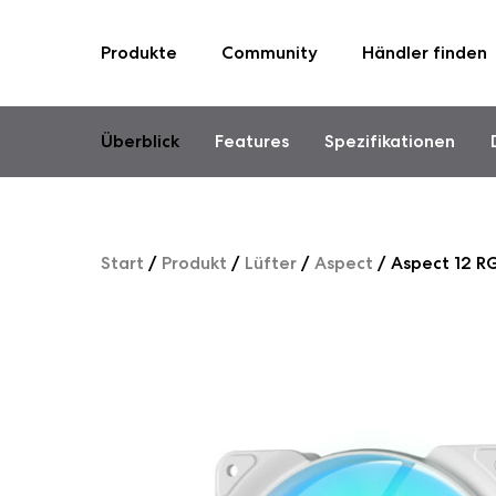
Produkte
Community
Händler finden
Skip
to
content
Überblick
Features
Spezifikationen
Start
/
Produkt
/
Lüfter
/
Aspect
/
Aspect 12 R