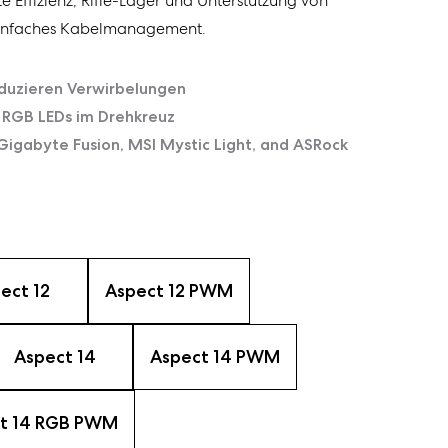
e Effizienz, Rifle-Lager und Unterstützung von
einfaches Kabelmanagement.
duzieren Verwirbelungen
e RGB LEDs im Drehkreuz
Gigabyte Fusion, MSI Mystic Light, and ASRock
ect 12
Aspect 12 PWM
Aspect 14
Aspect 14 PWM
t 14 RGB PWM