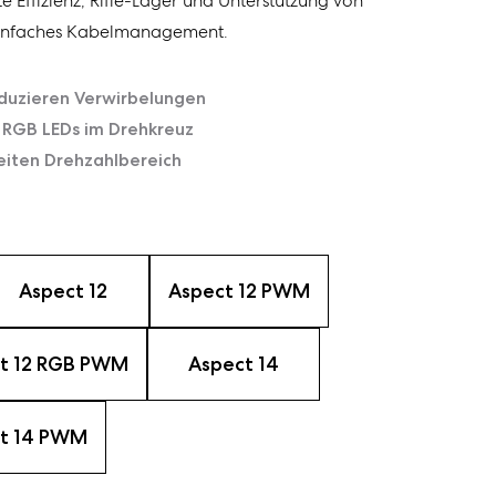
e Effizienz, Rifle-Lager und Unterstützung von
einfaches Kabelmanagement.
duzieren Verwirbelungen
e RGB LEDs im Drehkreuz
eiten Drehzahlbereich
Aspect 12
Aspect 12 PWM
t 12 RGB PWM
Aspect 14
t 14 PWM