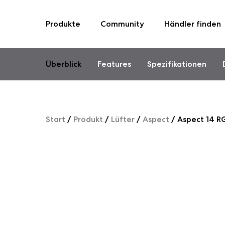
Produkte
Community
Händler finden
Skip
to
content
Überblick
Features
Spezifikationen
Start
/
Produkt
/
Lüfter
/
Aspect
/
Aspect 14 