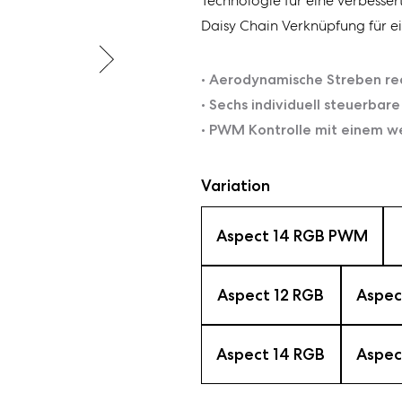
Technologie für eine verbessert
Daisy Chain Verknüpfung für 
• Aerodynamische Streben re
• Sechs individuell steuerbar
• PWM Kontrolle mit einem w
Variation
Aspect 14 RGB PWM
Aspect 12 RGB
Aspec
Aspect 14 RGB
Aspec