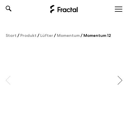
Skip
to
content
Start
/
Produkt
/
Lüfter
/
Momentum
/
Momentum 12