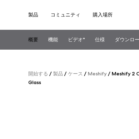
製品
コミュニティ
購入場所
Skip
to
content
概要
機能
ビデオ"
仕様
ダウンロ
開始する
/
製品
/
ケース
/
Meshify
/
Meshify 2 
Glass