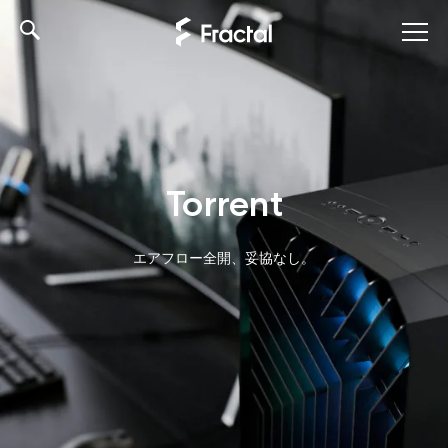
Skip
to
content
Torrent
エアフロー全開、妥協なし。