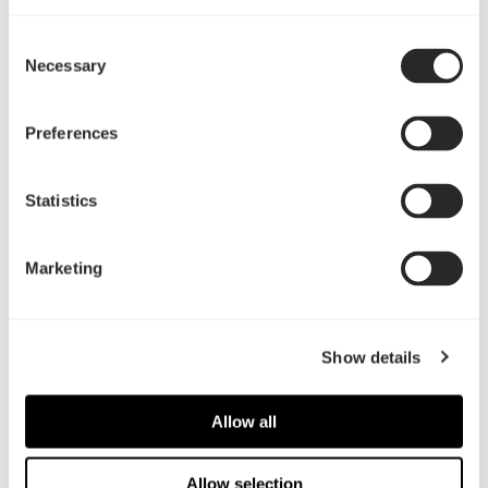
Consent
Necessary
Selection
Preferences
Statistics
Marketing
新型のTorrentはパッケージから取り出してすぐ
Show details
に、冷却効果を最大限に発揮するよう構築されて
います。コンポーネントの一新されたレイアウ
Allow all
ト、オープン形式のフロントグリル、最高の空冷
効果を発揮しながらもノイズレベルを低く抑えた
Allow selection