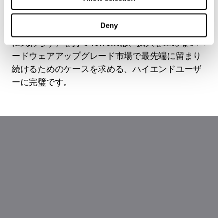
カスタムの180 x 38 mm Dynamic PWMまたは
Prisma PWMファン5台を同梱、などが注目に値し
Deny
ます。優れた冷却効果（ウォーターループの有無
に関わらず）を持つTorrentは、拡大を止めないハ
ードウェアアップグレード市場で最先端に留まり
続けるためのケースを求める、ハイエンドユーザ
ーに完璧です。