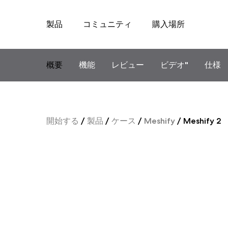
製品
コミュニティ
購入場所
Skip
to
content
概要
機能
レビュー
ビデオ"
仕様
開始する
/
製品
/
ケース
/
Meshify
/
Meshify 2