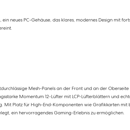
h
,
ein
neues
PC-
Gehäuse
,
das
klares, modernes Design
mit
fort
ereint
.
ftdurchlässige Mesh-Panels an der Front und an der Oberseite 
tungsstarke Momentum 12-Lüfter mit LCP-Lüfterblättern und ech
ung. Mit Platz für High-End-Komponenten wie Grafikkarten mit
legt, ein hervorragendes Gaming-Erlebnis zu ermöglichen.