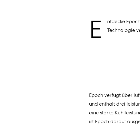
E
ntdecke
Epoc
Technologie
v
Epoch
verfügt über lu
und enthält drei leis
eine starke Kühlleist
ist
Epoch
darauf ausge