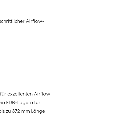
schrittlicher
Airflow-
für exzellenten
Airflow
ten FDB-Lagern für
 bis zu 372 mm Länge