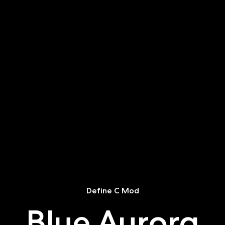
Define C Mod
Blue Aurora