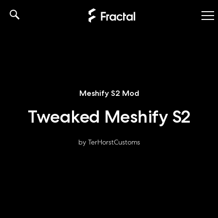
Skip
to
content
Meshify S2 Mod
Tweaked Meshify S2
by TerHorstCustoms