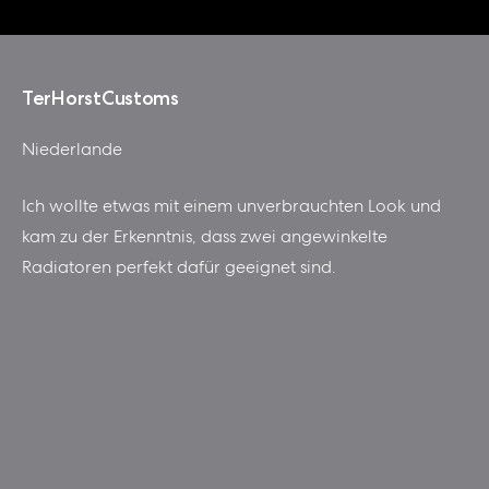
TerHorstCustoms
Niederlande
Ich wollte etwas mit einem unverbrauchten Look und
kam zu der Erkenntnis, dass zwei angewinkelte
Radiatoren perfekt dafür geeignet sind.