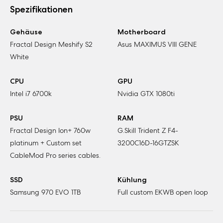
Spezifikationen
Gehäuse
Motherboard
Fractal Design Meshify S2
Asus MAXIMUS VIII GENE
White
CPU
GPU
Intel i7 6700k
Nvidia GTX 1080ti
PSU
RAM
Fractal Design Ion+ 760w
G.Skill Trident Z F4-
platinum + Custom set
3200C16D-16GTZSK
CableMod Pro series cables.
SSD
Kühlung
Samsung 970 EVO 1TB
Full custom EKWB open loop