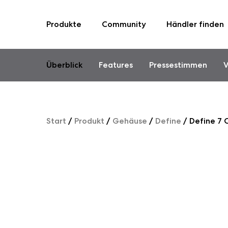
Produkte
Community
Händler finden
Skip
to
content
Überblick
Features
Pressestimmen
V
Start
/
Produkt
/
Gehäuse
/
Define
/
Define 7