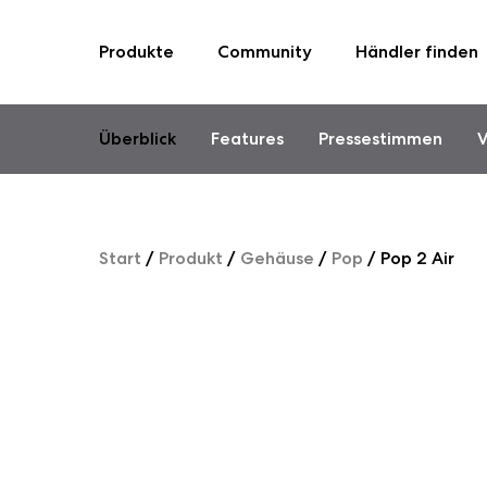
Produkte
Community
Händler finden
Skip
to
content
Überblick
Features
Pressestimmen
V
Start
/
Produkt
/
Gehäuse
/
Pop
/
Pop 2 Air