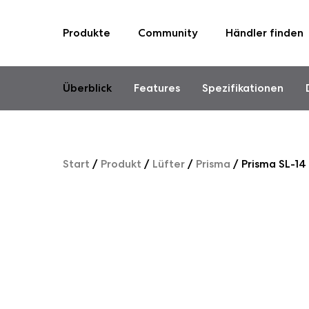
Produkte
Community
Händler finden
Skip
to
content
Überblick
Features
Spezifikationen
Start
/
Produkt
/
Lüfter
/
Prisma
/
Prisma SL-14