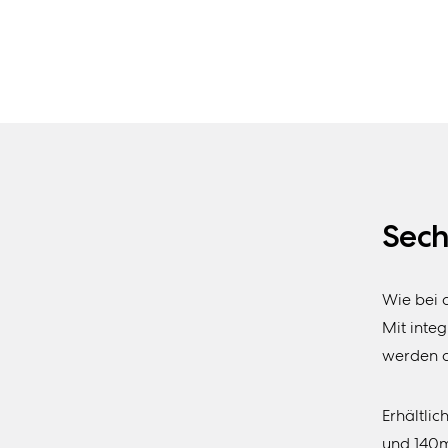
Sech
Wie bei a
Mit inte
werden d
Erhältli
und 140