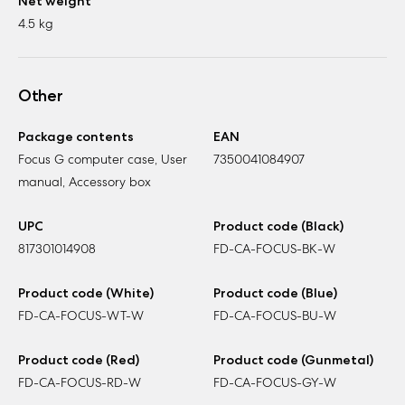
Net weight
4.5 kg
Other
Package contents
EAN
Focus G computer case, User
7350041084907
manual, Accessory box
UPC
Product code (Black)
817301014908
FD-CA-FOCUS-BK-W
Product code (White)
Product code (Blue)
FD-CA-FOCUS-WT-W
FD-CA-FOCUS-BU-W
Product code (Red)
Product code (Gunmetal)
FD-CA-FOCUS-RD-W
FD-CA-FOCUS-GY-W