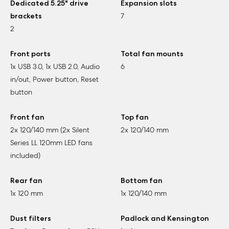
Dedicated 5.25" drive
Expansion slots
brackets
7
2
Front ports
Total fan mounts
1x USB 3.0, 1x USB 2.0, Audio
6
in/out, Power button, Reset
button
Front fan
Top fan
2x 120/140 mm (2x Silent
2x 120/140 mm
Series LL 120mm LED fans
included)
Rear fan
Bottom fan
1x 120 mm
1x 120/140 mm
Dust filters
Padlock and Kensington