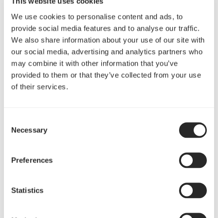
This website uses cookies
We use cookies to personalise content and ads, to
provide social media features and to analyse our traffic.
We also share information about your use of our site with
our social media, advertising and analytics partners who
may combine it with other information that you’ve
provided to them or that they’ve collected from your use
of their services.
6TB以上のHDDや15mmSSDに対応する2つの防振対応ドライブベ
Consent
Necessary
イを採用、さらにマザーボードトレイ背後に2.5インチマウント
Selection
を追加
Preferences
Statistics