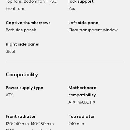
Top fans, Bottom fan + PSU,
lock support
Front fans
Yes
Captive thumbscrews
Left side panel
Both side panels
Clear transparent window
Right side panel
Steel
Compatibility
Power supply type
Motherboard
ATX
compatibility
ATX, mATX, ITX
Front radiator
Top radiator
120/240 mm, 140/280 mm
240 mm