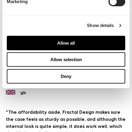
Marketing
Show details
フロントI/OパネルにはUSB 3.0、USB 2.0、オーディオジャック
を搭載
Allow all
Allow selection
レビュー
Deny
"The affordability aside, Fractal Design makes sure
the case feels as sturdy as possible, and although the
internal look is quite simple, it does work well, which