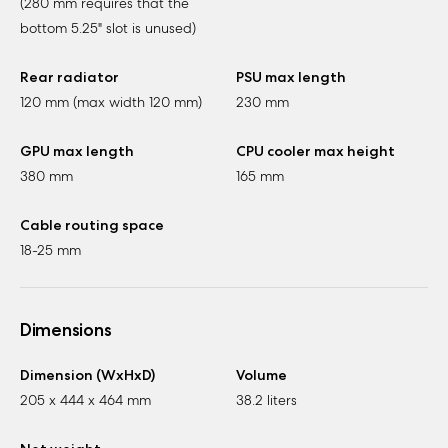
(280 mm requires that the
bottom 5.25" slot is unused)
Rear radiator
PSU max length
120 mm (max width 120 mm)
230 mm
GPU max length
CPU cooler max height
380 mm
165 mm
Cable routing space
18-25 mm
Dimensions
Dimension (WxHxD)
Volume
205 x 444 x 464 mm
38.2 liters