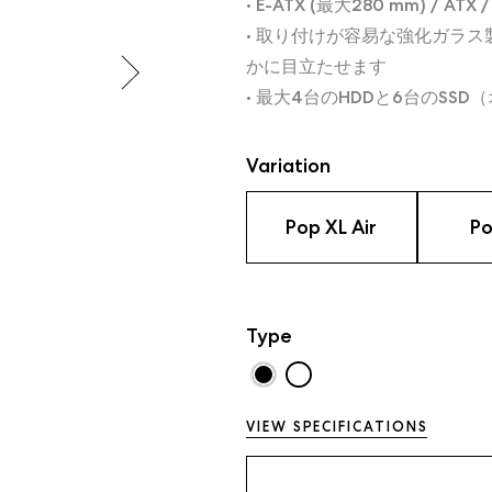
• E-ATX (最大280 mm) / A
• 取り付けが容易な強化ガラ
かに目立たせます
• 最大4台のHDDと6台のSSD
Variation
Pop XL Air
Po
Type
VIEW SPECIFICATIONS