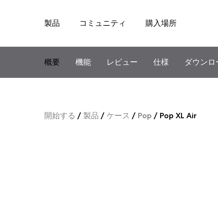
製品
コミュニティ
購入場所
Skip
to
content
概要
機能
レビュー
仕様
ダウンロ
開始する
/
製品
/
ケース
/
Pop
/
Pop XL Air