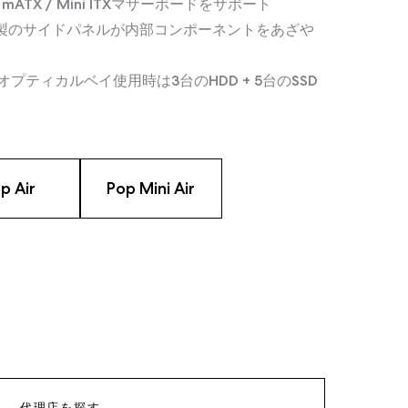
TX / mATX / Mini ITXマザーボードをサポート
ス製のサイドパネルが内部コンポーネントをあざや
（オプティカルベイ使用時は3台のHDD + 5台のSSD
p Air
Pop Mini Air
代理店を探す