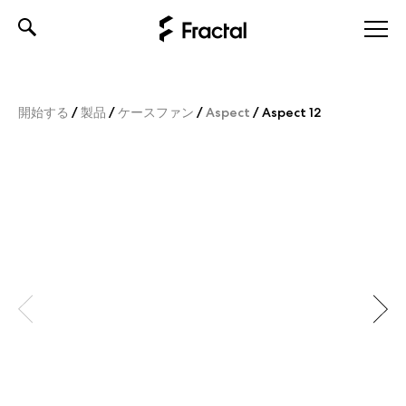
Skip
to
content
開始する
/
製品
/
ケースファン
/
Aspect
/
Aspect 12