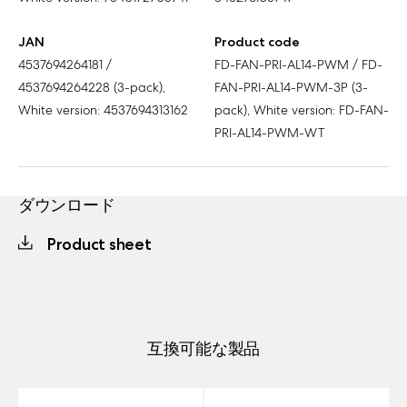
JAN
Product code
4537694264181 /
FD-FAN-PRI-AL14-PWM / FD-
4537694264228 (3-pack),
FAN-PRI-AL14-PWM-3P (3-
White version: 4537694313162
pack), White version: FD-FAN-
PRI-AL14-PWM-WT
ダウンロード
Product sheet
互換可能な製品