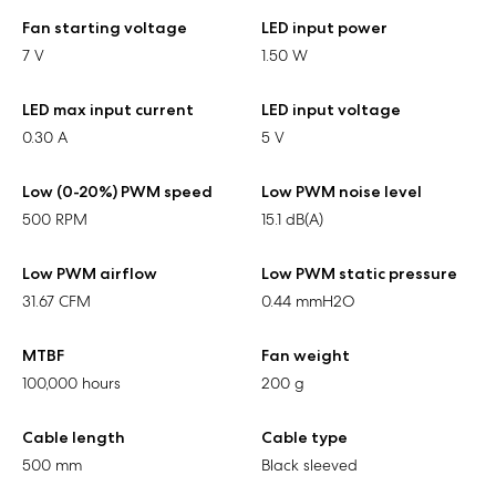
Fan starting voltage
LED input power
7 V
1.50 W
LED max input current
LED input voltage
0.30 A
5 V
Low (0-20%) PWM speed
Low PWM noise level
500 RPM
15.1 dB(A)
Low PWM airflow
Low PWM static pressure
31.67 CFM
0.44 mmH2O
MTBF
Fan weight
100,000 hours
200 g
Cable length
Cable type
500 mm
Black sleeved