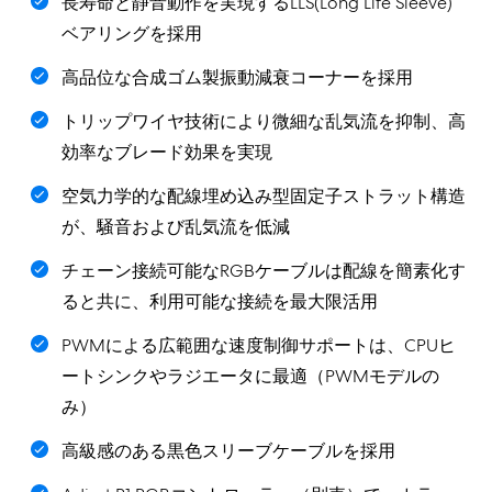
長寿命と静音動作を実現するLLS(Long Life Sleeve)
ベアリングを採用
高品位な合成ゴム製振動減衰コーナーを採用
トリップワイヤ技術により微細な乱気流を抑制、高
効率なブレード効果を実現
空気力学的な配線埋め込み型固定子ストラット構造
が、騒音および乱気流を低減
チェーン接続可能なRGBケーブルは配線を簡素化す
ると共に、利用可能な接続を最大限活用
PWMによる広範囲な速度制御サポートは、CPUヒ
ートシンクやラジエータに最適（PWMモデルの
み）
高級感のある黒色スリーブケーブルを採用