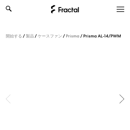
Skip
to
content
開始する
/
製品
/
ケースファン
/
Prisma
/
Prisma AL-14/PWM