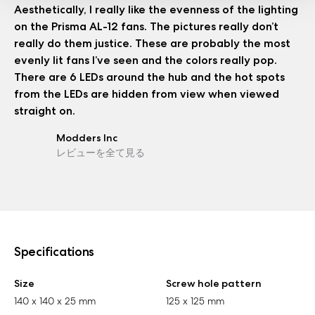
Aesthetically, I really like the evenness of the lighting
on the Prisma AL-12 fans. The pictures really don’t
really do them justice. These are probably the most
evenly lit fans I’ve seen and the colors really pop.
There are 6 LEDs around the hub and the hot spots
from the LEDs are hidden from view when viewed
straight on.
Modders Inc
レビューを全て見る
Specifications
Size
Screw hole pattern
140 x 140 x 25 mm
125 x 125 mm