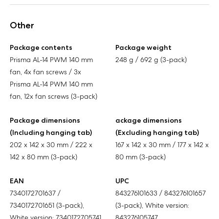
Other
Package contents
Package weight
Prisma AL-14 PWM 140 mm
248 g / 692 g (3-pack)
fan, 4x fan screws / 3x
Prisma AL-14 PWM 140 mm
fan, 12x fan screws (3-pack)
Package dimensions
ackage dimensions
(Including hanging tab)
(Excluding hanging tab)
202 x 142 x 30 mm / 222 x
167 x 142 x 30 mm / 177 x 142 x
142 x 80 mm (3-pack)
80 mm (3-pack)
EAN
UPC
7340172701637 /
843276101633 / 843276101657
7340172701651 (3-pack),
(3-pack), White version:
White version: 7340172705741
843276105747