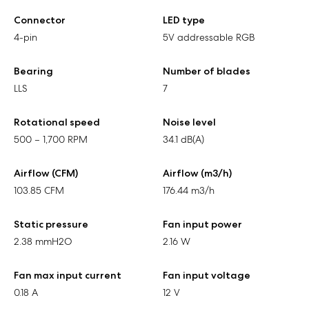
Connector
LED type
4-pin
5V addressable RGB
Bearing
Number of blades
LLS
7
Rotational speed
Noise level
500 – 1,700 RPM
34.1 dB(A)
Airflow (CFM)
Airflow (m3/h)
103.85 CFM
176.44 m3/h
Static pressure
Fan input power
2.38 mmH2O
2.16 W
Fan max input current
Fan input voltage
0.18 A
12 V