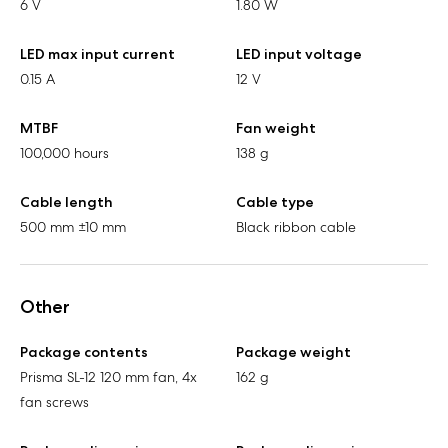
6 V
1.80 W
LED max input current
LED input voltage
0.15 A
12 V
MTBF
Fan weight
100,000 hours
138 g
Cable length
Cable type
500 mm ±10 mm
Black ribbon cable
Other
Package contents
Package weight
Prisma SL-12 120 mm fan, 4x
162 g
fan screws