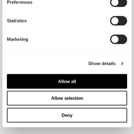
Preferences
特別設計のファンブレードと外部リングにより均一で美しい輝き
Statistics
で発光
Marketing
Show details
Allow all
Allow selection
鮮やかな発色を誇る６つの独立したLEDを搭載
Deny