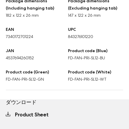
Package dimensions
Package dimensions
(Including hanging tab)
(Excluding hanging tab)
182 x 122 x 26 mm
147 x 122 x 26 mm
EAN
UPC
7340172701224
843276101220
JAN
Product code (Blue)
4537694260152
FD-FAN-PRI-SL12-BU
Product code (Green)
Product code (White)
FD-FAN-PRI-SL12-GN
FD-FAN-PRI-SL12-WT
ダウンロード
Product Sheet