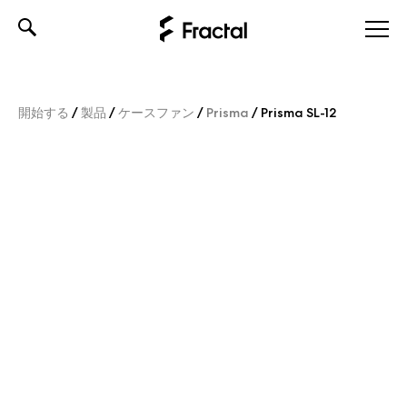
Skip
to
content
開始する
/
製品
/
ケースファン
/
Prisma
/
Prisma SL-12