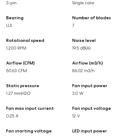
3-pin
Single color
Bearing
Number of blades
LLS
7
Rotational speed
Noise level
1,200 RPM
19.5 dB(A)
Airflow (CFM)
Airflow (m3/h)
50.63 CFM
86.02 m3/h
Static pressure
Fan input power
1.27 mmH2O
3.0 W
Fan max input current
Fan input voltage
0.25 A
12 V
Fan starting voltage
LED input power