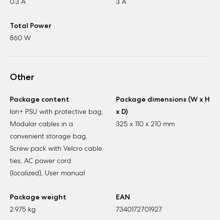
0.3 A
3 A
Total Power
860 W
Other
Package content
Package dimensions (W x H
Ion+ PSU with protective bag,
x D)
Modular cables in a
325 x 110 x 210 mm
convenient storage bag,
Screw pack with Velcro cable
ties, AC power cord
(localized), User manual
Package weight
EAN
2.975 kg
7340172701927