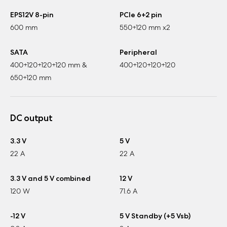
EPS12V 8-pin
PCIe 6+2 pin
600 mm
550+120 mm x2
SATA
Peripheral
400+120+120+120 mm &
400+120+120+120
650+120 mm
DC output
3.3 V
5 V
22 A
22 A
3.3 V and 5 V combined
12 V
120 W
71.6 A
-12 V
5 V Standby (+5 Vsb)