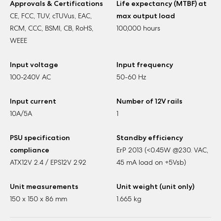
Approvals & Certifications
Life expectancy (MTBF) at
CE, FCC, TUV, cTUVus, EAC,
max output load
RCM, CCC, BSMI, CB, RoHS,
100,000 hours
WEEE
Input voltage
Input frequency
100-240V AC
50-60 Hz
Input current
Number of 12V rails
10A/5A
1
PSU specification
Standby efficiency
compliance
ErP 2013 (<0.45W @230. VAC,
ATX12V 2.4 / EPS12V 2.92
45 mA load on +5Vsb)
Unit measurements
Unit weight (unit only)
150 x 150 x 86 mm
1.665 kg