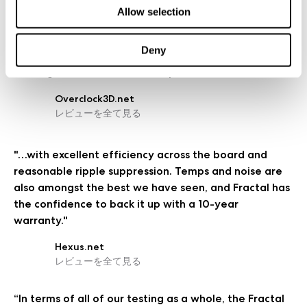
Allow selection
"If one thing came to mind when looking at the Ion+
series, it's value. £124.99 for an 860W 80+ Platinum
Deny
rated power supply is a great deal, and there is
nothing that we see that compromises this view."
Overclock3D.net
レビューを全て見る
"…with excellent efficiency across the board and
reasonable ripple suppression. Temps and noise are
also amongst the best we have seen, and Fractal has
the confidence to back it up with a 10-year
warranty."
Hexus.net
レビューを全て見る
“In terms of all of our testing as a whole, the Fractal