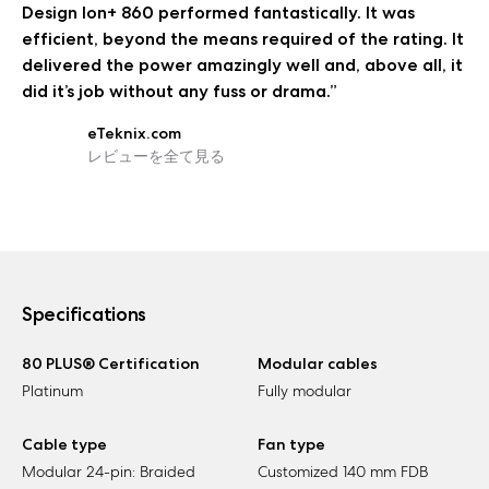
Design Ion+ 860 performed fantastically. It was
efficient, beyond the means required of the rating. It
delivered the power amazingly well and, above all, it
did it’s job without any fuss or drama.”
eTeknix.com
レビューを全て見る
Specifications
80 PLUS® Certification
Modular cables
Platinum
Fully modular
Cable type
Fan type
Modular 24-pin: Braided
Customized 140 mm FDB