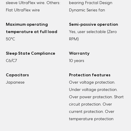
sleeve UltraFlex wire. Others:
bearing Fractal Design
Flat UltraFlex wire
Dynamic Series fan
Maximum operating
Semi-passive operation
temperature at full load
Yes, user selectable (Zero
50°C
RPM)
Sleep State Compliance
Warranty
C6/C7
10 years
Capacitors
Protection features
Japanese
Over voltage protection.
Under voltage protection.
Over power protection. Short
circuit protection. Over
current protection. Over
temperature protection