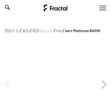
Skip
to
content
開始する
/
製品
/
電源ユニット
/
Ion
/
Ion+ Platinum 860W