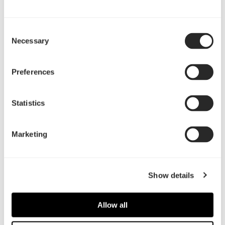
様々な安全保護機能(過電力保護、過電圧保護、短
絡保護、不足電圧足保護、過電流保護、過温度保
Consent
護)を搭載しております。
Necessary
Selection
マザーボード用のプラグインケーブルは、非常に長
い600 mmの24ピンATXケーブルと700 mmの 4+4
Preferences
ピンケーブルを用意。
長期間使用も安心の10年保証。
Statistics
Marketing
Show details
レビュー
Allow all