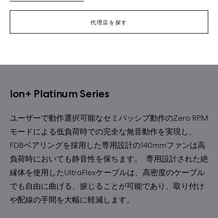
代理店を探す
Ion+ Platinum Series
ユーザーで動作選択可能なセミパッシブ動作のZero RPM
モードによる低負荷時での完全な無音動作を実現し、
FDBベアリングを採用した専用設計の140mmファンは高
負荷時においても静音性を保ちます。 専用設計された絶
縁体を使用したUltraFlexケーブルは、高密度のケーブル
でも自由に曲げる、捩じることが可能であり、取り付け
や配線の手間を大幅に軽減します。