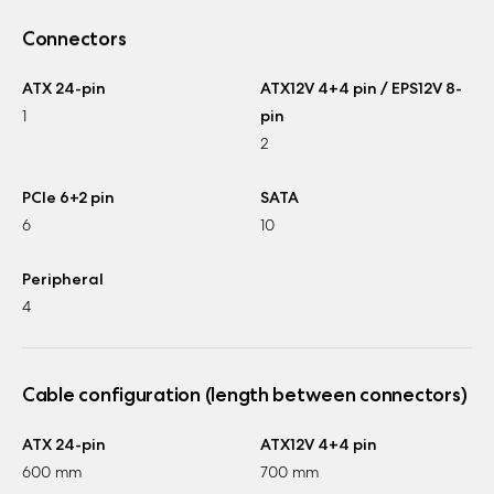
Connectors
ATX 24-pin
ATX12V 4+4 pin / EPS12V 8-
1
pin
2
PCIe 6+2 pin
SATA
6
10
Peripheral
4
Cable configuration (length between connectors)
ATX 24-pin
ATX12V 4+4 pin
600 mm
700 mm